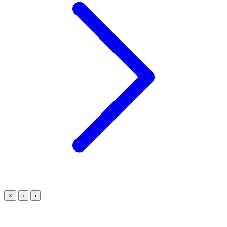
×
‹
›