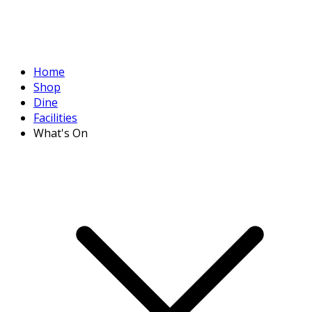
Home
Shop
Dine
Facilities
What's On